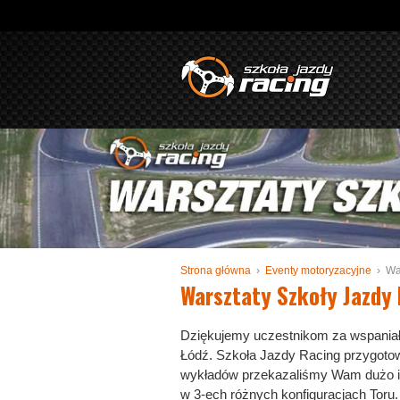
Strona główna
›
Eventy motoryzacyjne
› War
Warsztaty Szkoły Jazdy 
Dziękujemy uczestnikom za wspaniał
Łódź. Szkoła Jazdy Racing przygoto
wykładów przekazaliśmy Wam dużo inf
w 3-ech różnych konfiguracjach Toru