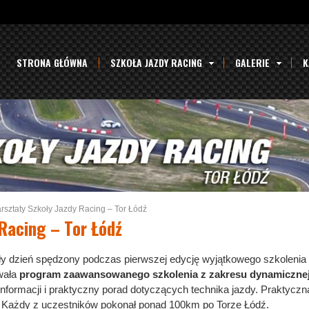
STRONA GŁÓWNA
SZKOŁA JAZDY RACING
GALERIE
K
sztaty Szkoły Jazdy Racing – Tor Łódź
Racing – Tor Łódź
y dzień spędzony podczas pierwszej edycję wyjątkowego szkolenia 
wała
program zaawansowanego szkolenia z zakresu dynamiczne
ormacji i praktyczny porad dotyczących technika jazdy. Praktyczna
. Każdy z uczestników pokonał ponad 100km po Torze Łódź.