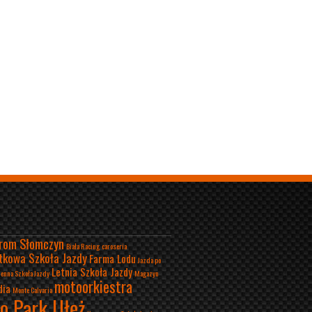
rom Słomczyn
Biała Racing
caroseria
tkowa Szkoła Jazdy
Farma Lodu
Jazda po
Letnia Szkoła Jazdy
ienna Szkoła Jazdy
Magazyn
motoorkiestra
dia
Monte Calvaria
o Park Ułęż