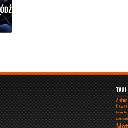
TAGI
Autod
Czwar
lodzie
Jes
me
WRC
Mot